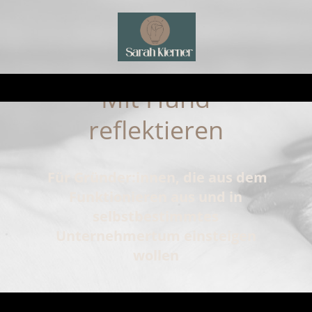
Mit Hund
reflektieren
Für Gründer:innen, die aus dem
Funktionieren aus und in
selbstbestimmtes
Unternehmertum einsteigen
wollen