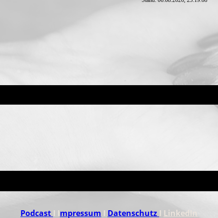
Stand: 06.08.2026, 23:19:08
Podcast
I I
mpressum
I
Datenschutz
I
LinkedIn