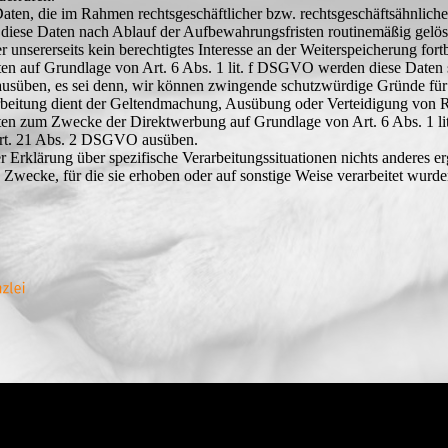
Daten, die im Rahmen rechtsgeschäftlicher bzw. rechtsgeschäftsähnlich
iese Daten nach Ablauf der Aufbewahrungsfristen routinemäßig gelösch
 unsererseits kein berechtigtes Interesse an der Weiterspeicherung fortb
n auf Grundlage von Art. 6 Abs. 1 lit. f DSGVO werden diese Daten so
üben, es sei denn, wir können zwingende schutzwürdige Gründe für di
arbeitung dient der Geltendmachung, Ausübung oder Verteidigung von 
ten zum Zwecke der Direktwerbung auf Grundlage von Art. 6 Abs. 1 l
 Art. 21 Abs. 2 DSGVO ausüben.
er Erklärung über spezifische Verarbeitungssituationen nichts anderes 
 Zwecke, für die sie erhoben oder auf sonstige Weise verarbeitet wurd