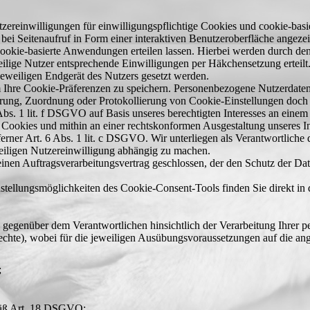
zereinwilligungen für einwilligungspflichtige Cookies und cookie-ba
ei Seitenaufruf in Form einer interaktiven Benutzeroberfläche angeze
okie-basierte Anwendungen erteilen lassen. Hierbei werden durch den E
lige Nutzer entsprechende Einwilligungen per Häkchensetzung erteilt. S
 jeweiligen Endgerät des Nutzers gesetzt werden.
 Ihre Cookie-Präferenzen zu speichern. Personenbezogene Nutzerdaten w
ung, Zuordnung oder Protokollierung von Cookie-Einstellungen doch
 Abs. 1 lit. f DSGVO auf Basis unseres berechtigten Interesses an eine
ookies und mithin an einer rechtskonformen Ausgestaltung unseres Inte
ferner Art. 6 Abs. 1 lit. c DSGVO. Wir unterliegen als Verantwortliche 
eiligen Nutzereinwilligung abhängig zu machen.
inen Auftragsverarbeitungsvertrag geschlossen, der den Schutz der Date
stellungsmöglichkeiten des Cookie-Consent-Tools finden Sie direkt in
 gegenüber dem Verantwortlichen hinsichtlich der Verarbeitung Ihrer
rechte), wobei für die jeweiligen Ausübungsvoraussetzungen auf die an
;
mäß Art. 18 DSGVO;