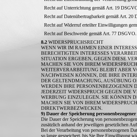
Recht auf Unterrichtung gemäß Art. 19 DSGV
Recht auf Datenübertragbarkeit gemäß Art. 2
Recht auf Widerruf erteilter Einwilligungen g
Recht auf Beschwerde gemäß Art. 77 DSGVO.
8.2
WIDERSPRUCHSRECHT
WENN WIR IM RAHMEN EINER INTERE
BERECHTIGTEN INTERESSES VERARBEIT
SITUATION ERGEBEN, GEGEN DIESE V
MACHEN SIE VON IHREM WIDERSPRUCH
WEITERVERARBEITUNG BLEIBT ABER 
NACHWEISEN KÖNNEN, DIE IHRE INTE
DER GELTENDMACHUNG, AUSÜBUNG OD
WERDEN IHRE PERSONENBEZOGENEN DA
JEDERZEIT WIDERSPRUCH GEGEN DIE
WERBUNG EINZULEGEN. SIE KÖNNEN D
MACHEN SIE VON IHREM WIDERSPRUCH
DIREKTWERBEZWECKEN.
9) Dauer der Speicherung personenbezogener
Die Dauer der Speicherung von personenbezogene
zusätzlich anhand der jeweiligen gesetzlichen Au
Bei der Verarbeitung von personenbezogenen Dat
so lange gespeichert, bis Sie Ihre Einwilligung wi