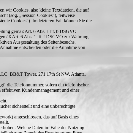
 wir Cookies, also kleine Textdateien, die auf
cht (sog. „Session-Cookies“), teilweise
tente Cookies“). Im letzteren Fall können Sie die
beitung gemäß Art. 6 Abs. 1 lit. b DSGVO
r gemäß Art. 6 Abs. 1 lit. f DSGVO zur Wahrung
ektiven Ausgestaltung des Seitenbesuchs.
ren Annahme entscheiden oder die Annahme von
y, LLC, BB&T Tower, 271 17th St NW, Atlanta,
. die Telefonnummer, sofern ein telefonischer
nem effektiven Kundenmanagement und einer
cht.
cher sicherstellt und eine unberechtigte
ork) angeschlossen, das auf Basis eines
ellt.
erhoben. Welche Daten im Falle der Nutzung
hließlich zum Zweck der Beantwortung Ihres