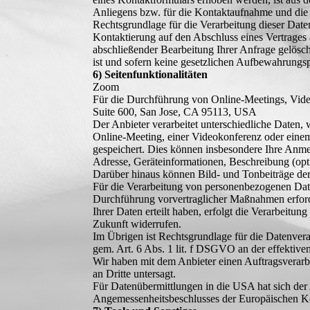
Anliegens bzw. für die Kontaktaufnahme und die 
Rechtsgrundlage für die Verarbeitung dieser Daten
Kontaktierung auf den Abschluss eines Vertrages 
abschließender Bearbeitung Ihrer Anfrage gelösch
ist und sofern keine gesetzlichen Aufbewahrungsp
6) Seitenfunktionalitäten
Zoom
Für die Durchführung von Online-Meetings, Vid
Suite 600, San Jose, CA 95113, USA
Der Anbieter verarbeitet unterschiedliche Daten
Online-Meeting, einer Videokonferenz oder einem
gespeichert. Dies können insbesondere Ihre Anm
Adresse, Geräteinformationen, Beschreibung (opti
Darüber hinaus können Bild- und Tonbeiträge der
Für die Verarbeitung von personenbezogenen Daten,
Durchführung vorvertraglicher Maßnahmen erforder
Ihrer Daten erteilt haben, erfolgt die Verarbeitu
Zukunft widerrufen.
Im Übrigen ist Rechtsgrundlage für die Datenver
gem. Art. 6 Abs. 1 lit. f DSGVO an der effektiv
Wir haben mit dem Anbieter einen Auftragsverarbe
an Dritte untersagt.
Für Datenübermittlungen in die USA hat sich d
Angemessenheitsbeschlusses der Europäischen Kom