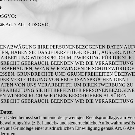
O;
0 DSGVO;
emäß Art. 7 Abs. 3 DSGVO;
SSENABWÄGUNG IHRE PERSONENBEZOGENEN DATEN AU
EN, HABEN SIE DAS JEDERZEITIGE RECHT, AUS GRÜNDEN
ERARBEITUNG WIDERSPRUCH MIT WIRKUNG FÜR DIE ZUK
SRECHT GEBRAUCH, BEENDEN WIR DIE VERARBEITUNG 
VORBEHALTEN, WENN WIR ZWINGENDE SCHUTZWÜRDIGE
RESSEN, GRUNDRECHTE UND GRUNDFREIHEITEN ÜBERWI
ER VERTEIDIGUNG VON RECHTSANSPRÜCHEN DIENT.
TEN VON UNS VERARBEITET, UM DIREKTWERBUNG ZU B
 VERARBEITUNG SIE BETREFFENDER PERSONENBEZOGEN
EN WIDERSPRUCH WIE OBEN BESCHRIEBEN AUSÜBEN.
SRECHT GEBRAUCH, BEENDEN WIR DIE VERARBEITUNG
 Daten
n Daten bemisst sich anhand der jeweiligen Rechtsgrundlage, am Vera
fbewahrungsfrist (z.B. handels- und steuerrechtliche Aufbewahrungsfris
en auf Grundlage einer ausdrücklichen Einwilligung gemäß Art. 6 Abs
derrufen.