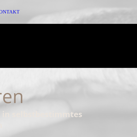
ONTAKT
ren
 in selbstbestimmtes
n