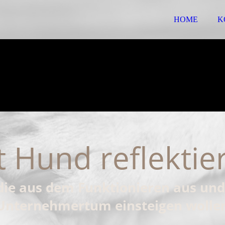
HOME
K
t Hund reflektie
die aus dem Funktionieren aus und
Unternehmertum einsteigen wolle