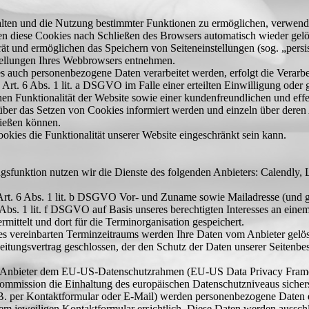
alten und die Nutzung bestimmter Funktionen zu ermöglichen, verwenden
n diese Cookies nach Schließen des Browsers automatisch wieder gelös
ät und ermöglichen das Speichern von Seiteneinstellungen (sog. „persis
tellungen Ihres Webbrowsers entnehmen.
es auch personenbezogene Daten verarbeitet werden, erfolgt die Verar
Art. 6 Abs. 1 lit. a DSGVO im Falle einer erteilten Einwilligung ode
chen Funktionalität der Website sowie einer kundenfreundlichen und eff
e über das Setzen von Cookies informiert werden und einzeln über de
ließen können.
okies die Funktionalität unserer Website eingeschränkt sein kann.
ngsfunktion nutzen wir die Dienste des folgenden Anbieters: Calendl
 6 Abs. 1 lit. b DSGVO Vor- und Zuname sowie Mailadresse (und ggf
Abs. 1 lit. f DSGVO auf Basis unseres berechtigten Interesses an ei
mittelt und dort für die Terminorganisation gespeichert.
s vereinbarten Terminzeitraums werden Ihre Daten vom Anbieter gelös
itungsvertrag geschlossen, der den Schutz der Daten unserer Seitenbesu
er Anbieter dem EU-US-Datenschutzrahmen (EU-US Data Privacy Framew
mission die Einhaltung des europäischen Datenschutzniveaus sicherst
. per Kontaktformular oder E-Mail) werden personenbezogene Daten 
dem jeweiligen Kontaktformular ersichtlich. Diese Daten werden aussc