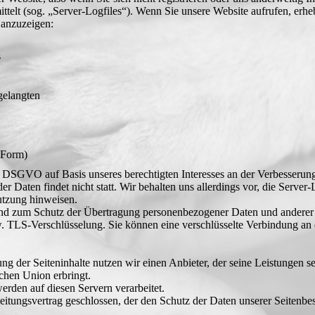
ttelt (sog. „Server-Logfiles“). Wenn Sie unsere Website aufrufen, erhe
 anzuzeigen:
s
gelangten
 Form)
 f DSGVO auf Basis unseres berechtigten Interesses an der Verbesserung 
Daten findet nicht statt. Wir behalten uns allerdings vor, die Server-L
utzung hinweisen.
nd zum Schutz der Übertragung personenbezogener Daten und anderer ve
 TLS-Verschlüsselung. Sie können eine verschlüsselte Verbindung an d
ung der Seiteninhalte nutzen wir einen Anbieter, der seine Leistungen
schen Union erbringt.
rden auf diesen Servern verarbeitet.
itungsvertrag geschlossen, der den Schutz der Daten unserer Seitenbesu