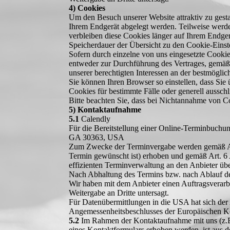
4) Cookies
Um den Besuch unserer Website attraktiv zu gest
Ihrem Endgerät abgelegt werden. Teilweise werde
verbleiben diese Cookies länger auf Ihrem Endger
Speicherdauer der Übersicht zu den Cookie-Eins
Sofern durch einzelne von uns eingesetzte Cooki
entweder zur Durchführung des Vertrages, gemäß 
unserer berechtigten Interessen an der bestmögli
Sie können Ihren Browser so einstellen, dass Si
Cookies für bestimmte Fälle oder generell aussch
Bitte beachten Sie, dass bei Nichtannahme von Co
5) Kontaktaufnahme
5.1
Calendly
Für die Bereitstellung einer Online-Terminbuchu
GA 30363, USA
Zum Zwecke der Terminvergabe werden gemäß Art.
Termin gewünscht ist) erhoben und gemäß Art. 6 
effizienten Terminverwaltung an den Anbieter über
Nach Abhaltung des Termins bzw. nach Ablauf de
Wir haben mit dem Anbieter einen Auftragsverarbe
Weitergabe an Dritte untersagt.
Für Datenübermittlungen in die USA hat sich d
Angemessenheitsbeschlusses der Europäischen Kom
5.2
Im Rahmen der Kontaktaufnahme mit uns (z.B
eines Kontaktformulars erhoben werden, ist aus 