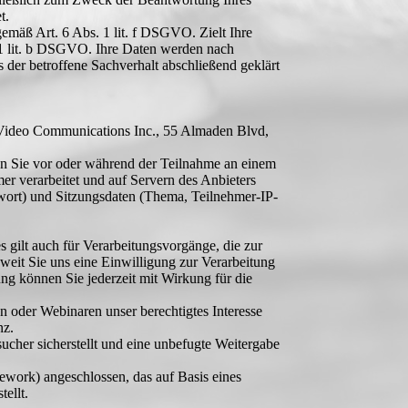
t.
gemäß Art. 6 Abs. 1 lit. f DSGVO. Zielt Ihre
. 1 lit. b DSGVO. Ihre Daten werden nach
s der betroffene Sachverhalt abschließend geklärt
 Video Communications Inc., 55 Almaden Blvd,
en Sie vor oder während der Teilnahme an einem
r verarbeitet und auf Servern des Anbieters
wort) und Sitzungsdaten (Thema, Teilnehmer-IP-
s gilt auch für Verarbeitungsvorgänge, die zur
weit Sie uns eine Einwilligung zur Verarbeitung
gung können Sie jederzeit mit Wirkung für die
 oder Webinaren unser berechtigtes Interesse
nz.
ucher sicherstellt und eine unbefugte Weitergabe
ork) angeschlossen, das auf Basis eines
ellt.