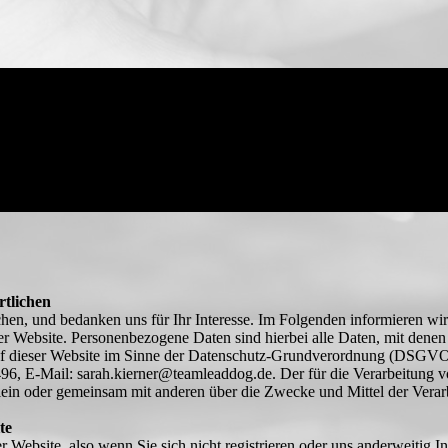
rtlichen
chen, und bedanken uns für Ihr Interesse. Im Folgenden informieren wi
 Website. Personenbezogene Daten sind hierbei alle Daten, mit denen S
auf dieser Website im Sinne der Datenschutz-Grundverordnung (DSGVO)
96, E-Mail: sarah.kierner@teamleaddog.de. Der für die Verarbeitung 
e allein oder gemeinsam mit anderen über die Zwecke und Mittel der Ve
te
 Website, also wenn Sie sich nicht registrieren oder uns anderweitig I