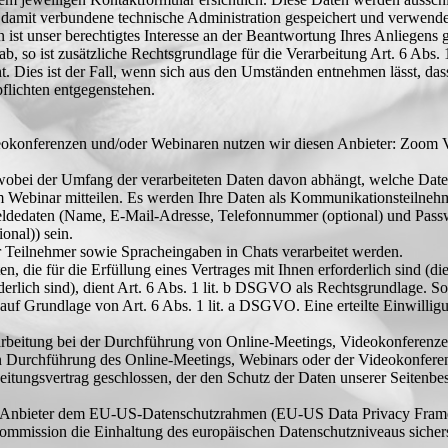
damit verbundene technische Administration gespeichert und verwende
 ist unser berechtigtes Interesse an der Beantwortung Ihres Anliegens 
ab, so ist zusätzliche Rechtsgrundlage für die Verarbeitung Art. 6 Abs
t. Dies ist der Fall, wenn sich aus den Umständen entnehmen lässt, das
flichten entgegenstehen.
eokonferenzen und/oder Webinaren nutzen wir diesen Anbieter: Zoom
, wobei der Umfang der verarbeiteten Daten davon abhängt, welche Dat
 Webinar mitteilen. Es werden Ihre Daten als Kommunikationsteilnehme
eldedaten (Name, E-Mail-Adresse, Telefonnummer (optional) und Pass
onal)) sein.
 Teilnehmer sowie Spracheingaben in Chats verarbeitet werden.
 die für die Erfüllung eines Vertrages mit Ihnen erforderlich sind (die
lich sind), dient Art. 6 Abs. 1 lit. b DSGVO als Rechtsgrundlage. So
ng auf Grundlage von Art. 6 Abs. 1 lit. a DSGVO. Eine erteilte Einwilli
arbeitung bei der Durchführung von Online-Meetings, Videokonferenzen
en Durchführung des Online-Meetings, Webinars oder der Videokonfere
itungsvertrag geschlossen, der den Schutz der Daten unserer Seitenbes
er Anbieter dem EU-US-Datenschutzrahmen (EU-US Data Privacy Framew
mission die Einhaltung des europäischen Datenschutzniveaus sicherst