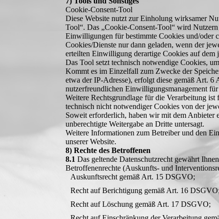
7) Tools und Sonstiges
Cookie-Consent-Tool
Diese Website nutzt zur Einholung wirksamer Nut
Tool“. Das „Cookie-Consent-Tool“ wird Nutzern b
Einwilligungen für bestimmte Cookies und/oder co
Cookies/Dienste nur dann geladen, wenn der jewei
erteilten Einwilligung derartige Cookies auf dem
Das Tool setzt technisch notwendige Cookies, um
Kommt es im Einzelfall zum Zwecke der Speicher
etwa der IP-Adresse), erfolgt diese gemäß Art. 6
nutzerfreundlichen Einwilligungsmanagement für C
Weitere Rechtsgrundlage für die Verarbeitung ist 
technisch nicht notwendiger Cookies von der jew
Soweit erforderlich, haben wir mit dem Anbieter e
unberechtigte Weitergabe an Dritte untersagt.
Weitere Informationen zum Betreiber und den Ein
unserer Website.
8) Rechte des Betroffenen
8.1
Das geltende Datenschutzrecht gewährt Ihnen
Betroffenenrechte (Auskunfts- und Interventions
Auskunftsrecht gemäß Art. 15 DSGVO;
Recht auf Berichtigung gemäß Art. 16 DSGVO
Recht auf Löschung gemäß Art. 17 DSGVO;
Recht auf Einschränkung der Verarbeitung ge